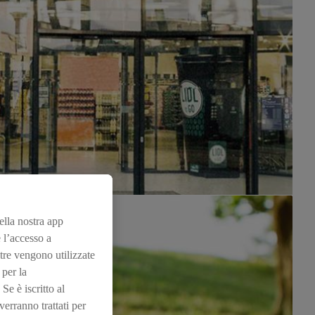
nella nostra app
 l’accesso a
tre vengono utilizzate
 per la
Se è iscritto al
erranno trattati per