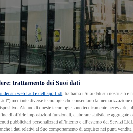
IÙ
ere: trattamento dei Suoi dati
ri dei siti web Lidl e dell’app Lidl
, trattiamo i Suoi dati sui nostri siti e 
 Lidl”) mediante diverse tecnologie che consentono la memorizzazione e
 per
ispositivo. Alcune di queste tecnologie sono tecnicamente necessarie, al
zza e
ine di offrirle impostazioni funzionali, elaborare statistiche aggregate o
ugli
nuti pubblicitari personalizzati all’interno e all’esterno dei Servizi Lidl. 
vare
che i dati relativi al Suo comportamento di acquisto nei punti vendita v