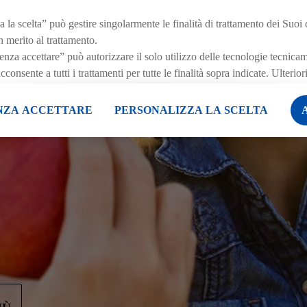
cali,
zzi,
 la scelta” può gestire singolarmente le finalità di trattamento dei Suoi 
r la
n merito al trattamento.
za accettare” può autorizzare il solo utilizzo delle tecnologie tecnica
onsente a tutti i trattamenti per tutte le finalità sopra indicate. Ulterio
e al periodo di conservazione dei dati e al Suo diritto di revocare il con
ffetto per il futuro, sono disponibili nella nostra
informativa privacy
.
L
NZA ACCETTARE
PERSONALIZZA LA SCELTA
 qui.