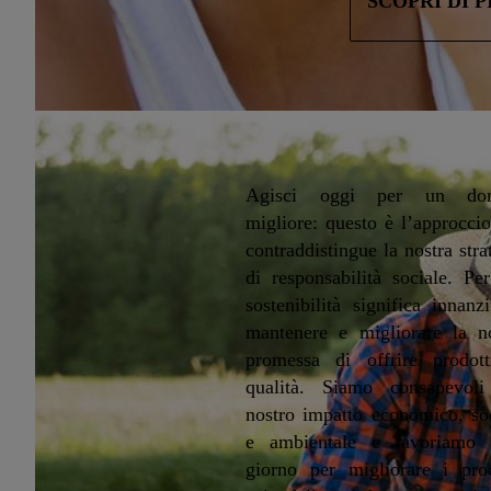
SCOPRI DI P
Agisci oggi per un do
migliore: questo è l’approcci
contraddistingue la nostra stra
di responsabilità sociale. Pe
sostenibilità significa innanzi
mantenere e migliorare la no
promessa di offrire prodott
qualità. Siamo consapevoli
nostro impatto economico, so
e ambientale e lavoriamo 
giorno per migliorare i proc