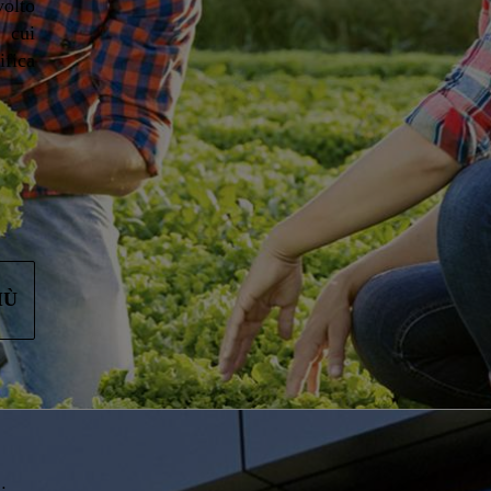
volto
 cui
ica
IÙ