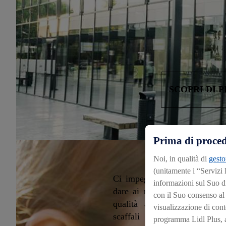
SCOPRI DI P
Prima di proced
Noi, in qualità di
gesto
(unitamente i “Servizi
Ci impegniamo costantemente
informazioni sul Suo d
dare ai nostri clienti fresche
con il Suo consenso al f
qualità al miglior prezzo. S
visualizzazione di conte
scaffali Lidl si possono tro
programma Lidl Plus, an