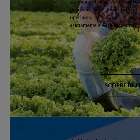
aziendali così da avere un ris
positivo sul territorio in
operiamo. Cosa signif
esattamente e cosa facciamo?
SCOPRI DI P