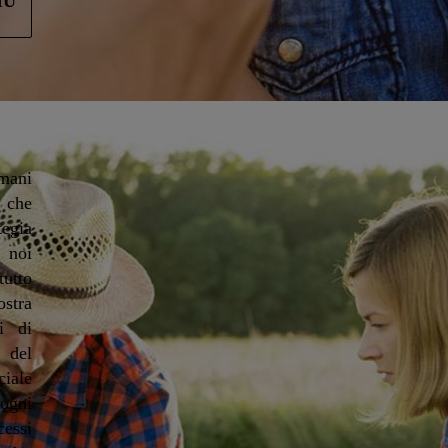
IÙ
mani
o che
tegia
r noi
tutto
stra
i di
 del
ciale
ogni
essi