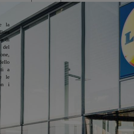
e la
llora
so di
 del
ione,
dello
ti a
e le
on i