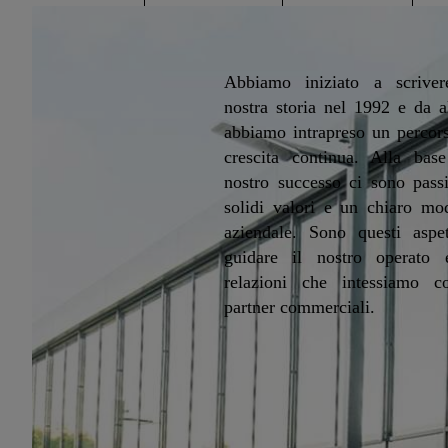
Abbiamo iniziato a scriver
nostra storia nel 1992 e da a
abbiamo intrapreso un percor
crescita continua. Alla base
nostro successo ci sono pass
solidi valori e un chiaro mo
aziendale. Sono questi aspet
guidare il nostro operato 
relazioni che intessiamo c
partner commerciali.