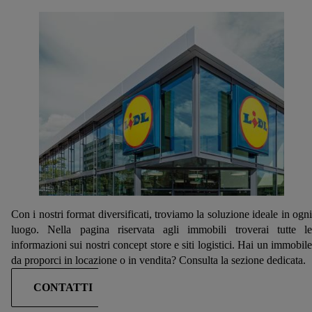
utilizzo delle tecnologie tecnicamente necessarie. Cliccando
“Accetta”, acconsente a tutti i trattamenti per tutte le finalità
sopra indicate. Ulteriori informazioni, comprese quelle relative
al periodo di conservazione dei dati e al Suo diritto di revocare
il consenso prestato in qualsiasi momento con effetto per il
futuro, sono disponibili nella nostra
informativa privacy
.
Le
nostre informazioni legali sono consultabili qui.
Con i nostri format diversificati, troviamo la soluzione ideale in ogni
luogo. Nella pagina riservata agli immobili troverai tutte le
informazioni sui nostri concept store e siti logistici. Hai un immobile
da proporci in locazione o in vendita? Consulta la sezione dedicata.
CONTATTI