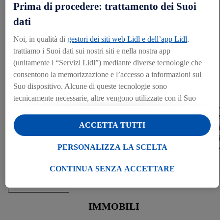
Prima di procedere: trattamento dei Suoi
dati
Noi, in qualità di
gestori dei siti web Lidl e dell’app Lidl
,
trattiamo i Suoi dati sui nostri siti e nella nostra app
(unitamente i “Servizi Lidl”) mediante diverse tecnologie che
consentono la memorizzazione e l’accesso a informazioni sul
Suo dispositivo. Alcune di queste tecnologie sono
tecnicamente necessarie, altre vengono utilizzate con il Suo
Se sei un giornalista o lavori nei media e hai domande su Lidl Italia,
consenso al fine di offrirle impostazioni funzionali, elaborare
ti inviatiamo a visitare il nostro Media Center dove potrai trovare
statistiche aggregate o per la visualizzazione di contenuti
ACCETTA TUTTI
tutti gli ultimi comunicati stampa diramati, il materiale fotografico e i
pubblicitari personalizzati all’interno e all’esterno dei Servizi
contatti dell'Ufficio Stampa Lidl. Ti preghiamo di notare che questi
Lidl. Se è iscritto al programma Lidl Plus, anche i dati relativi
PERSONALIZZA LA SCELTA
contatti sono riservati alle richieste da parte dei media e non alle
al Suo comportamento di acquisto nei punti vendita verranno
richieste da parte di clienti o fornitori.
trattati per tali finalità.
CONTINUA SENZA ACCETTARE
CONTATTI
Alla voce “Personalizza la scelta” può gestire singolarmente le
finalità di trattamento dei Suoi dati e consultare ulteriori
informazioni in merito al trattamento.
IMMOBILI
Cliccando “Continua senza accettare” può autorizzare il solo