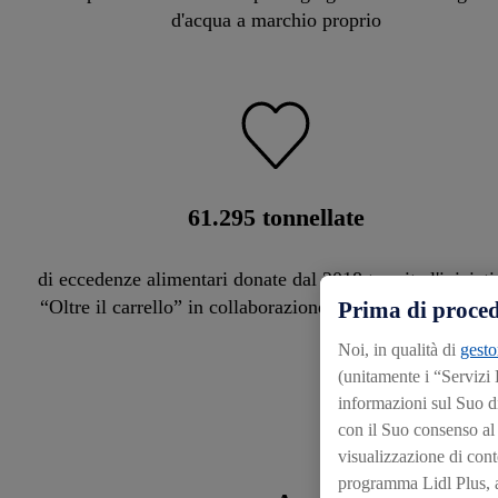
d'acqua a marchio proprio
61.300
tonnellate
di eccedenze alimentari donate dal 2018 tramite l'iniziati
“Oltre il carrello” in collaborazione con Banco Alimenta
Prima di proced
Noi, in qualità di
gesto
LE NOST
(unitamente i “Servizi
informazioni sul Suo d
con il Suo consenso al f
visualizzazione di conte
programma Lidl Plus, an