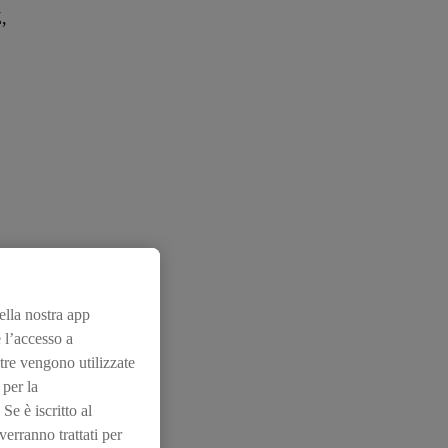
,
nella nostra app
MA DELLA
 l’accesso a
tre vengono utilizzate
 per la
Se è iscritto al
erranno trattati per