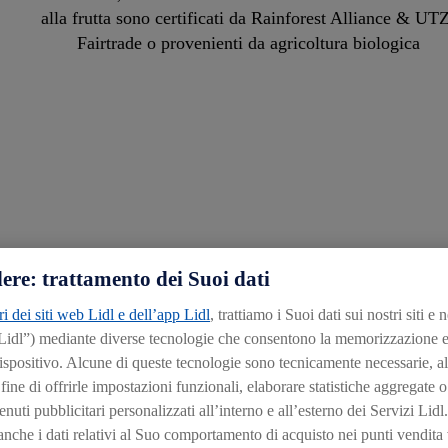
alla frutta sono certificati da Rainforest Alliance & UTZ
Fairtrade o provenienti da agricoltura biologica
va
re
ere: trattamento dei Suoi dati
ri dei siti web Lidl e dell’app Lidl
, trattiamo i Suoi dati sui nostri siti e 
RE AREE DI ATTIVITÀ RELATIVE AL TE
 Lidl”) mediante diverse tecnologie che consentono la memorizzazione e
CONSERVAZIONE DELLE RISORSE
ispositivo. Alcune di queste tecnologie sono tecnicamente necessarie, al
ine di offrirle impostazioni funzionali, elaborare statistiche aggregate o
nuti pubblicitari personalizzati all’interno e all’esterno dei Servizi Lidl. 
che i dati relativi al Suo comportamento di acquisto nei punti vendita v