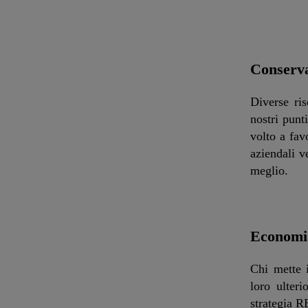
Conserva
Diverse ris
nostri punti
volto a favo
aziendali v
meglio.
Economia
Chi mette i
loro ulteri
strategia R