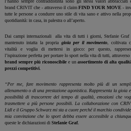
l’hanno sempre contraddistinta sono gli stessi valori abbracciati 
brand CRIVIT che - attraverso il claim
FIND YOUR MOVE
- inv
tutte le persone a condurre uno stile di vita sano e attivo nella prop
quotidianità: in casa, in palestra o all’aperto.
Dai campi internazionali alla vita di tutti i giorni, Stefanie Graf
mantenuto intatta la propria
gioia per il movimento
, coltivata 
vitalità e voglia di mettersi in gioco: per questo, rapprese
l’ispirazione perfetta per portare lo sport nella vita di tutti, attraverso
brand sempre più riconoscibile
e un
assortimento di alta qualit
prezzi competitivi
.
“Per me, fare movimento rappresenta molto più di un sempl
allenamento o di una prestazione agonistica. Rappresenta la gioia e
possibilità di trascorrere del tempo di qualità, emozioni che vog
trasmettere a più persone possibili. La collaborazione con CRIV
Lidl e il Gruppo Schwarz mi sta a cuore perché il marchio condivide
mia convinzione che lo sport debba essere accessibile a chiunqu
queste le dichiarazioni di
Stefanie Graf
.