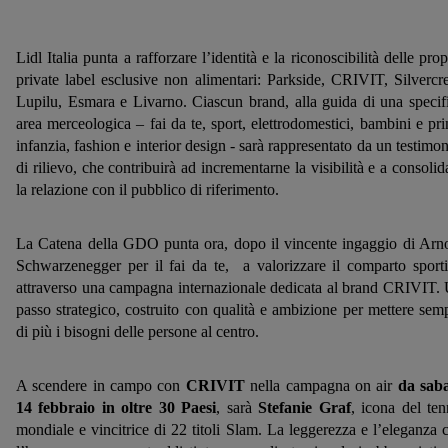
Lidl Italia punta a rafforzare l’identità e la riconoscibilità delle prop
private label esclusive non alimentari: Parkside, CRIVIT, Silvercre
Lupilu, Esmara e Livarno. Ciascun brand, alla guida di una specif
area merceologica – fai da te, sport, elettrodomestici, bambini e pr
infanzia, fashion e interior design - sarà rappresentato da un testimon
di rilievo, che contribuirà ad incrementarne la visibilità e a consolid
la relazione con il pubblico di riferimento.
La Catena della GDO punta ora, dopo il vincente ingaggio di Arn
Schwarzenegger per il fai da te, a valorizzare il comparto sport
attraverso una campagna internazionale dedicata al brand CRIVIT.
passo strategico, costruito con qualità e ambizione per mettere sem
di più i bisogni delle persone al centro.
A scendere in campo con
CRIVIT
nella campagna on air
da sab
14 febbraio in oltre 30 Paesi
,
sarà
Stefanie Graf
, icona del ten
mondiale e vincitrice di 22 titoli Slam. La leggerezza e l’eleganza