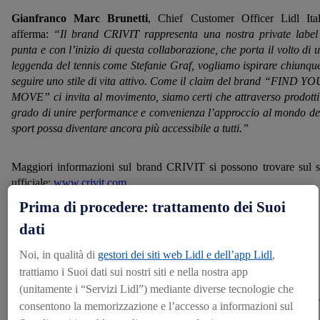
Gianfranco Marc Brunetti
, Chief Customer Officer Lidl Ital
afferma:
“Il brand CRIVIT rappresenta una nostra private label
punta e con l’inizio di questa collaborazione, che porta il volto di 
leggenda del tennis come Stefanie Graf, vogliamo ispirare chiunqu
seguire uno stile di vita attivo. Come il claim del brand “FIND Y
MOVE” ci invita al movimento, siamo certi che attraverso prodotti
grado di unire performance e convenienza l’approccio al mondo de
sport possa diventare ancora più accessibile a tutti.”
Maggiori informazioni sul brand CRIVIT si possono trovare sul s
ufficiale:
www.crivit.com
.
Prima di procedere: trattamento dei Suoi
Contatti per la stampa
dati
Ufficio Comunicazione
Noi, in qualità di
gestori dei siti web Lidl e dell’app Lidl
,
stampa@lidl.it
trattiamo i Suoi dati sui nostri siti e nella nostra app
045.6135100
(unitamente i “Servizi Lidl”) mediante diverse tecnologie che
consentono la memorizzazione e l’accesso a informazioni sul