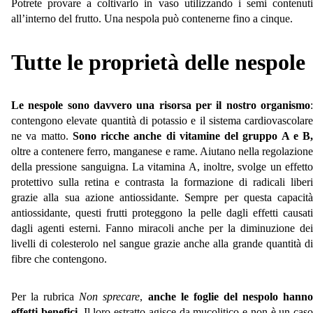
Potrete provare a coltivarlo in vaso utilizzando i semi contenuti
all’interno del frutto. Una nespola può contenerne fino a cinque.
Tutte le proprietà delle nespole
Le nespole sono davvero una risorsa per il nostro organismo
:
contengono elevate quantità di potassio e il sistema cardiovascolare
ne va matto.
Sono ricche anche di vitamine del gruppo A e B,
oltre a contenere ferro, manganese e rame. Aiutano nella regolazione
della pressione sanguigna. La vitamina A, inoltre, svolge un effetto
protettivo sulla retina e contrasta la formazione di radicali liberi
grazie alla sua azione antiossidante. Sempre per questa capacità
antiossidante, questi frutti proteggono la pelle dagli effetti causati
dagli agenti esterni. Fanno miracoli anche per la diminuzione dei
livelli di colesterolo nel sangue grazie anche alla grande quantità di
fibre che contengono.
Per la rubrica
Non sprecare
,
anche le foglie del nespolo hann
effetti benefici
. Il loro estratto agisce da mucolitico e non è un caso