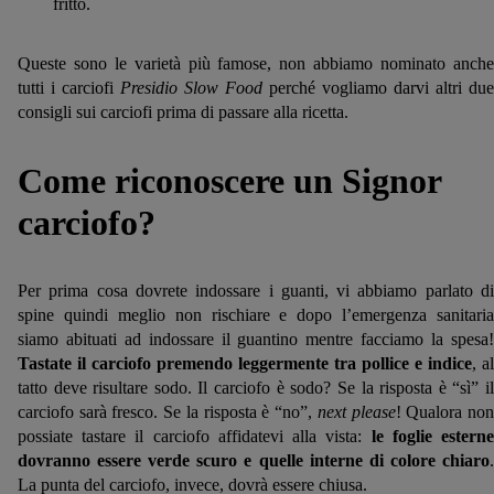
fritto.
Queste sono le varietà più famose, non abbiamo nominato anche
tutti i carciofi
Presidio Slow Food
perché vogliamo darvi altri due
consigli sui carciofi prima di passare alla ricetta.
Come riconoscere un Signor
carciofo?
Per prima cosa dovrete indossare i guanti, vi abbiamo parlato di
spine quindi meglio non rischiare e dopo l’emergenza sanitaria
siamo abituati ad indossare il guantino mentre facciamo la spesa!
Tastate il carciofo premendo leggermente tra pollice e indice
, al
tatto deve risultare sodo. Il carciofo è sodo? Se la risposta è “sì” il
carciofo sarà fresco. Se la risposta è “no”,
next please
! Qualora no
possiate tastare il carciofo affidatevi alla vista:
le foglie estern
dovranno essere verde scuro e quelle interne di colore chiaro
.
La punta del carciofo, invece, dovrà essere chiusa.