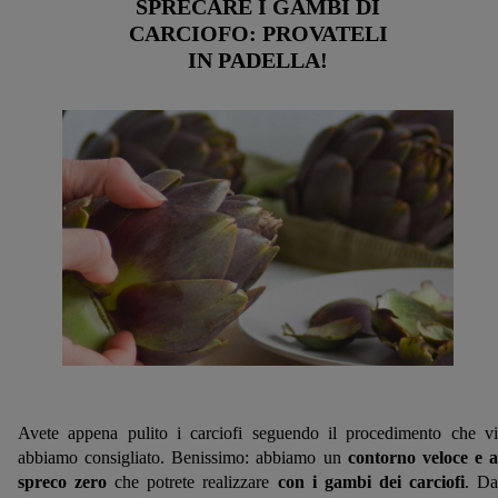
SPRECARE I GAMBI DI
informazioni in merito al trattamento.
CARCIOFO: PROVATELI
Cliccando “Continua senza accettare” può autorizzare il solo
IN PADELLA!
utilizzo delle tecnologie tecnicamente necessarie. Cliccando
“Accetta”, acconsente a tutti i trattamenti per tutte le finalità
sopra indicate. Ulteriori informazioni, comprese quelle relative
al periodo di conservazione dei dati e al Suo diritto di revocare
il consenso prestato in qualsiasi momento con effetto per il
futuro, sono disponibili nella nostra
informativa privacy
.
Le
nostre informazioni legali sono consultabili qui.
Avete appena pulito i carciofi seguendo il procedimento che vi
abbiamo consigliato. Benissimo: abbiamo un
contorno veloce e a
spreco zero
che potrete realizzare
con i gambi dei carciofi
. D