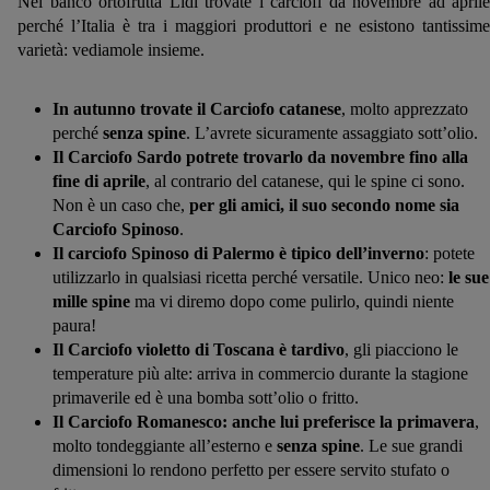
Nel banco ortofrutta Lidl trovate i carciofi da novembre ad aprile
perché l’Italia è tra i maggiori produttori e ne esistono tantissime
varietà: vediamole insieme.
In autunno trovate il Carciofo catanese
, molto apprezzato
perché
senza spine
. L’avrete sicuramente assaggiato sott’olio.
Il Carciofo Sardo potrete trovarlo da novembre fino alla
fine di aprile
, al contrario del catanese, qui le spine ci sono.
Non è un caso che,
per gli amici, il suo secondo nome sia
Carciofo Spinoso
.
Il carciofo Spinoso di Palermo è tipico dell’inverno
: potete
utilizzarlo in qualsiasi ricetta perché versatile. Unico neo:
le sue
mille spine
ma vi diremo dopo come pulirlo, quindi niente
paura!
Il Carciofo violetto di Toscana è tardivo
, gli piacciono le
temperature più alte: arriva in commercio durante la stagione
primaverile ed è una bomba sott’olio o fritto.
Il Carciofo Romanesco: anche lui preferisce la primavera
,
molto tondeggiante all’esterno e
senza spine
. Le sue grandi
dimensioni lo rendono perfetto per essere servito stufato o