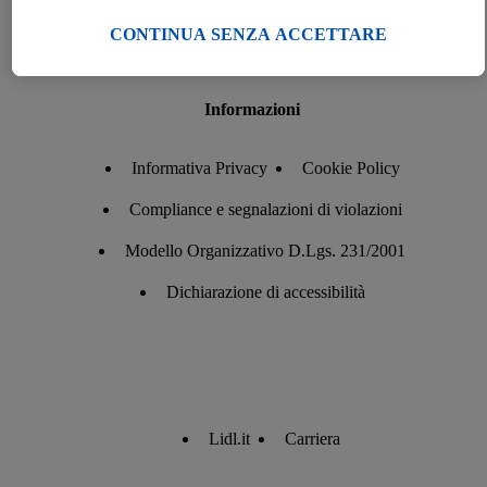
al Suo comportamento di acquisto nei punti vendita verranno
trattati per tali finalità.
CONTINUA SENZA ACCETTARE
Alla voce “Personalizza la scelta” può gestire singolarmente le
finalità di trattamento dei Suoi dati e consultare ulteriori
Informazioni
informazioni in merito al trattamento.
Cliccando “Continua senza accettare” può autorizzare il solo
utilizzo delle tecnologie tecnicamente necessarie. Cliccando
Informativa Privacy
Cookie Policy
“Accetta”, acconsente a tutti i trattamenti per tutte le finalità
Compliance e segnalazioni di violazioni
sopra indicate. Ulteriori informazioni, comprese quelle relative
al periodo di conservazione dei dati e al Suo diritto di revocare
Modello Organizzativo D.Lgs. 231/2001
il consenso prestato in qualsiasi momento con effetto per il
Dichiarazione di accessibilità
futuro, sono disponibili nella nostra
informativa privacy
.
Le
nostre informazioni legali sono consultabili qui.
Lidl.it
Carriera