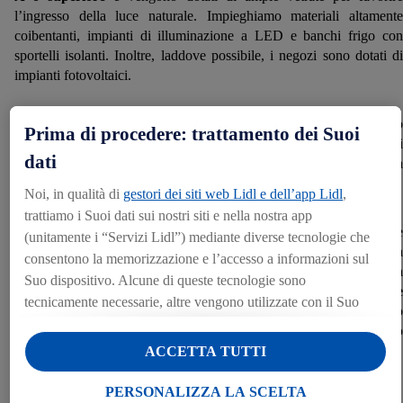
l’ingresso della luce naturale. Impieghiamo materiali altamente
coibentanti, impianti di illuminazione a LED e banchi frigo con
sportelli isolanti. Inoltre, laddove possibile, i negozi sono dotati di
impianti fotovoltaici.
Promuoviamo anche la
mobilità sostenibile
attraverso
Prima di procedere: trattamento dei Suoi
l’installazione di diversi
punti di ricarica per auto elettriche
ne
dati
parcheggi dei nostri punti vendita, un servizio messo gratuitamente a
disposizione dei clienti.
Noi, in qualità di
gestori dei siti web Lidl e dell’app Lidl
,
trattiamo i Suoi dati sui nostri siti e nella nostra app
In coerenza con l’impegno a ridurre il nostro impatto sull’ambiente e
(unitamente i “Servizi Lidl”) mediante diverse tecnologie che
operare in armonia con la comunità locale, come scelta strategica
consentono la memorizzazione e l’accesso a informazioni sul
nella costruzione dei nostri punti vendita, prediligiamo
terreni da
Suo dispositivo. Alcune di queste tecnologie sono
riqualificare e bonificare
. Infatti
l’80% dei terreni utilizzati viene
tecnicamente necessarie, altre vengono utilizzate con il Suo
riqualificato
prima della costruzione del punto vendita. In tal modo
consenso al fine di offrirle impostazioni funzionali, elaborare
restituiamo un territorio inutilizzato alla città e contribuiamo
statistiche aggregate o per la visualizzazione di contenuti
sensibilmente alla riduzione della cementificazione di nuovo suolo.
ACCETTA TUTTI
pubblicitari personalizzati all’interno e all’esterno dei Servizi
Lidl. Se è iscritto al programma Lidl Plus, anche i dati relativi
PERSONALIZZA LA SCELTA