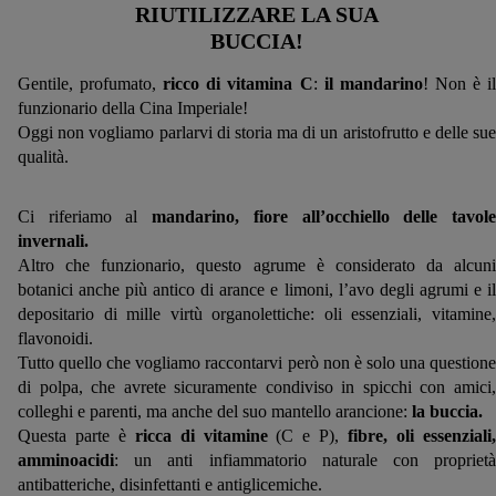
RIUTILIZZARE LA SUA
BUCCIA!
Gentile, profumato,
ricco di vitamina C
:
il mandarino
! Non è i
funzionario della Cina Imperiale!
Oggi non vogliamo parlarvi di storia ma di un aristofrutto e delle sue
qualità.
Ci riferiamo al
mandarino, fiore all’occhiello delle tavol
invernali.
Altro che funzionario, questo agrume è considerato da alcuni
botanici anche più antico di arance e limoni, l’avo degli agrumi e il
depositario di mille virtù organolettiche: oli essenziali, vitamine,
flavonoidi.
Tutto quello che vogliamo raccontarvi però non è solo una questione
di polpa, che avrete sicuramente condiviso in spicchi con amici,
colleghi e parenti, ma anche del suo mantello arancione:
la buccia.
Questa parte è
ricca di vitamine
(C e P),
fibre, oli essenziali
amminoacidi
: un anti infiammatorio naturale con proprietà
antibatteriche, disinfettanti e antiglicemiche.