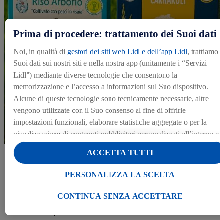
Prima di procedere: trattamento dei Suoi dati
Noi, in qualità di
gestori dei siti web Lidl e dell’app Lidl
, trattiamo 
Suoi dati sui nostri siti e nella nostra app (unitamente i “Servizi
Lidl”) mediante diverse tecnologie che consentono la
memorizzazione e l’accesso a informazioni sul Suo dispositivo.
Alcune di queste tecnologie sono tecnicamente necessarie, altre
vengono utilizzate con il Suo consenso al fine di offrirle
Riso coltivato con pesci in risaia
impostazioni funzionali, elaborare statistiche aggregate o per la
visualizzazione di contenuti pubblicitari personalizzati all’interno e
all’esterno dei Servizi Lidl. Se è iscritto al programma Lidl Plus,
ACCETTA TUTTI
anche i dati relativi al Suo comportamento di acquisto nei punti
Il riso FDAI viene coltivato nelle risaie del territorio ferrarese con
una particolare attenzione alla salubrità dell’ambiente. Vengono
vendita verranno trattati per tali finalità.
PERSONALIZZA LA SCELTA
infatti introdotti nelle acque seminate gli avannotti, piccoli di pesci
Alla voce “Personalizza la scelta” può gestire singolarmente le
d’acqua dolce la cui presenza contribuisce a sviluppare
finalità di trattamento dei Suoi dati e consultare ulteriori
CONTINUA SENZA ACCETTARE
l’ecosistema ideale per la coltivazione del riso e a preservare le
informazioni in merito al trattamento.
biodiversità tipiche delle risaie.
Cliccando “Continua senza accettare” può autorizzare il solo