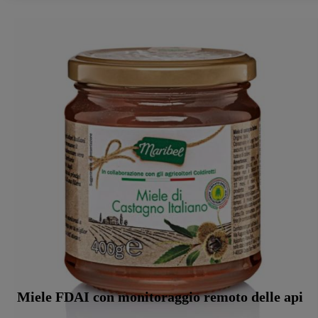
utilizzo delle tecnologie tecnicamente necessarie. Cliccando
“Accetta”, acconsente a tutti i trattamenti per tutte le finalità sopra
indicate. Ulteriori informazioni, comprese quelle relative al periodo
di conservazione dei dati e al Suo diritto di revocare il consenso
prestato in qualsiasi momento con effetto per il futuro, sono
disponibili nella nostra
informativa privacy
.
Le nostre informazioni
legali sono consultabili qui.
Miele FDAI con monitoraggio remoto delle api